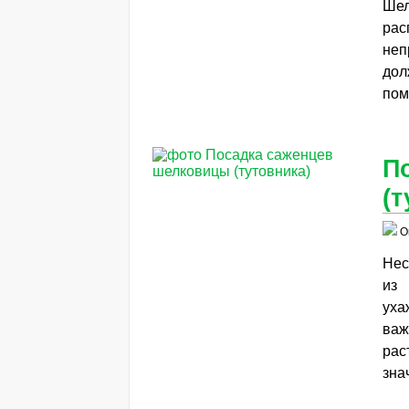
Шел
рас
неп
дол
пом
П
(т
О
Нес
из 
уха
важ
рас
зна