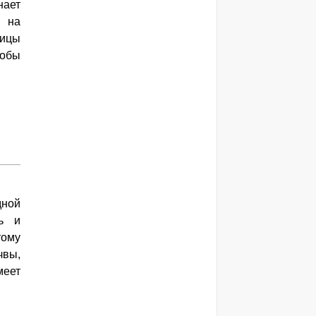
нает
я на
вицы
тобы
дной
ть и
тому
чвы,
меет