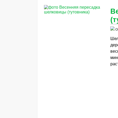
В
(т
О
Шел
дер
вес
мин
рас