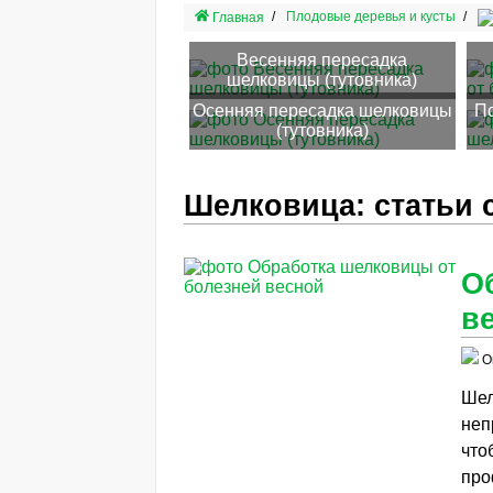
Плодовые деревья и кусты
Главная
Весенняя пересадка
шелковицы (тутовника)
Осенняя пересадка шелковицы
П
(тутовника)
Шелковица: статьи 
О
в
О
Ше
неп
что
про