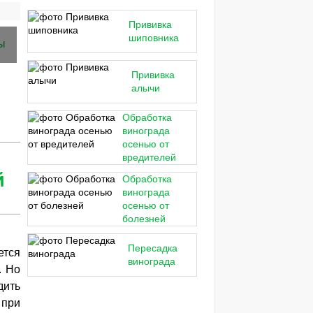
Прививка
шиповника
Прививка
алычи
Обработка
винограда
осенью от
вредителей
й
Обработка
винограда
осенью от
болезней
Пересадка
тся
винограда
. Но
дить
 при