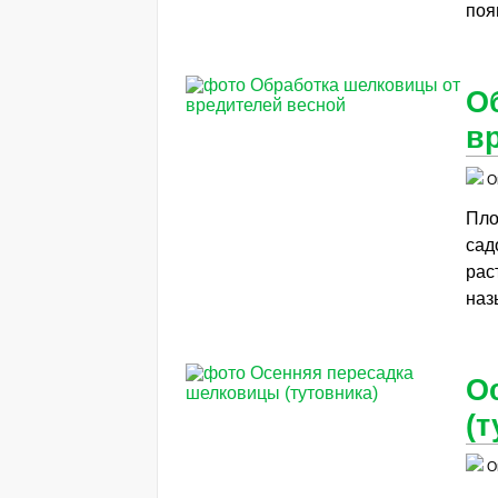
поя
О
в
О
Пло
сад
рас
наз
О
(т
О