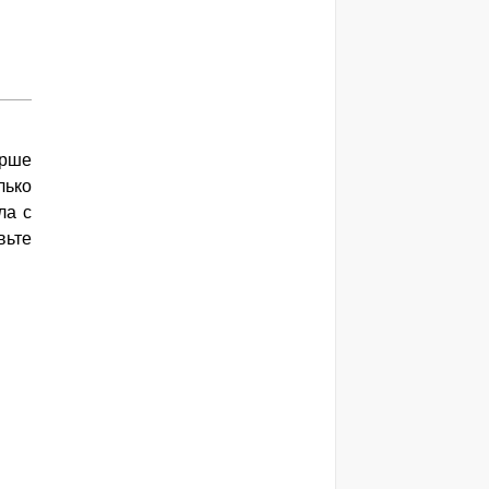
арше
лько
ла с
вьте