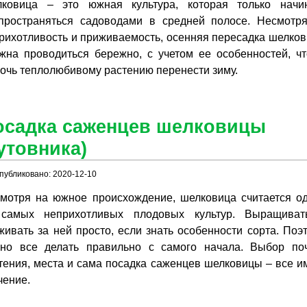
ковица – это южная культура, которая только начи
пространяться садоводами в средней полосе. Несмотр
рихотливость и приживаемость, осенняя пересадка шелко
жна проводиться бережно, с учетом ее особенностей, ч
очь теплолюбивому растению перенести зиму.
осадка саженцев шелковицы
утовника)
публиковано: 2020-12-10
мотря на южное происхождение, шелковица считается о
самых неприхотливых плодовых культур. Выращива
живать за ней просто, если знать особенности сорта. Поэ
но все делать правильно с самого начала. Выбор по
тения, места и сама посадка саженцев шелковицы – все и
чение.