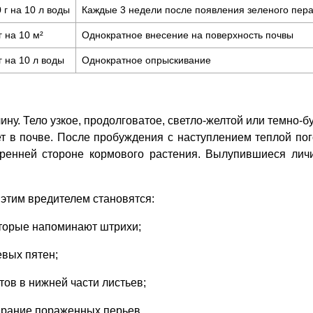
 г на 10 л воды
Каждые 3 недели после появления зеленого пер
г на 10 м²
Однократное внесение на поверхность почвы
г на 10 л воды
Однократное опрыскивание
ину. Тело узкое, продолговатое, светло-желтой или темно-б
ет в почве. После пробуждения с наступлением теплой по
тренней стороне кормового растения. Вылупившиеся лич
этим вредителем становятся:
оторые напоминают штрихи;
вых пятен;
ов в нижней части листьев;
ирание пораженных перьев.