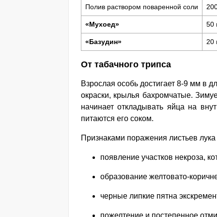
Полив раствором поваренной соли
200
«Мухоед»
50 
«Базудин»
20 
От табачного трипса
Взрослая особь достигает 8-9 мм в дл
окраски, крылья бахромчатые. Зиму
начинает откладывать яйца на вну
питаются его соком.
Признаками поражения листьев лука 
появление участков некроза, к
образование желтовато-коричне
черные липкие пятна экскремент
пожелтение и постепенное отм