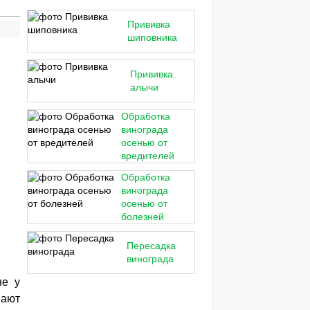
Прививка
шиповника
Прививка
алычи
Обработка
винограда
осенью от
вредителей
Обработка
винограда
осенью от
болезней
Пересадка
винограда
не у
вают