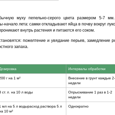
бычную муху пепельно-серого цвета размером 5-7 мм
ы-начало лета: самки откладывают яйца в почву вокруг лук
роникают внутрь растения и питаются его соком.
ановятся: пожелтение и увядание перьев, замедление р
стного запаха.
Дозировка
Интервалы обработки
200 г на 1 м²
Внесение в грунт каждые 2
недели
3 ст. л. на 10 л воды
Опрыскивание 1 раз в 1-2
недели
1 мл на 5 л водырасход раствора 5 л
Однократно
на 10 м²