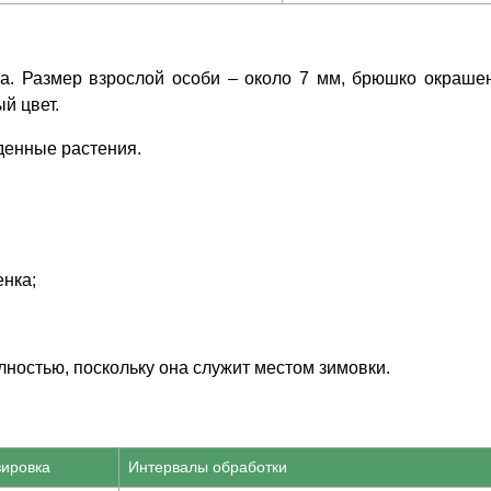
а. Размер взрослой особи – около 7 мм, брюшко окраше
й цвет.
денные растения.
енка;
лностью, поскольку она служит местом зимовки.
зировка
Интервалы обработки