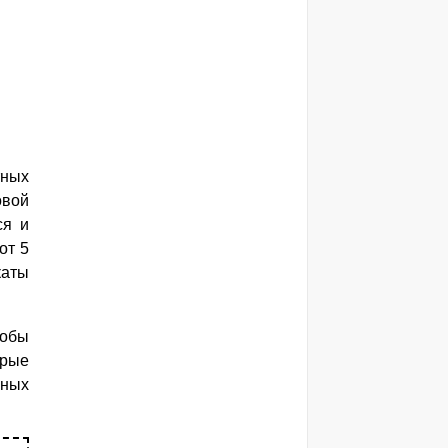
тных
овой
ся и
от 5
каты
тобы
орые
зных