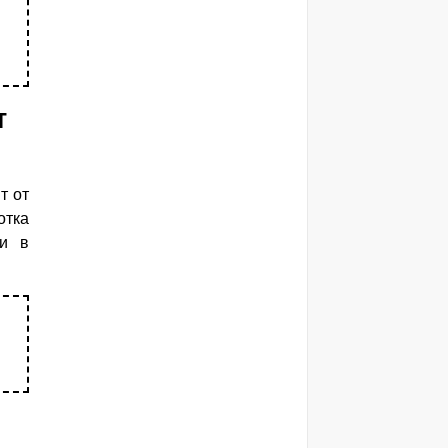
т
т от
отка
ми в