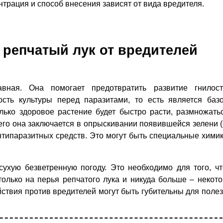
трация и способ внесения зависят от вида вредителя.
 репчатый лук от вредителей
вная. Она помогает предотвратить развитие гнилос
сть культуры перед паразитами, то есть является баз
ько здоровое растение будет быстро расти, размножать
его она заключается в опрыскивании появившейся зелени (
антипаразитных средств. Это могут быть специальные хими
ухую безветренную погоду. Это необходимо для того, ч
только на перья репчатого лука и никуда больше – некот
ствия против вредителей могут быть губительны для поле