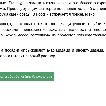
ых. Его трудно заметить из-за невзрачного белесого окра
1 мм. Провоцирующим фактором появления колоний станов
ружающей среды. В России встречается повсеместно.
вицы, где располагаются тонкие незащищенные чешуйки. 
происходит повреждение зачатков цветоноса и листь
в бурую массу, состоящую из продуктов жизнедеятельно
ем посадки опрыскивают акарицидами и инсектицидами.
торого готовят рабочий раствор.
алы обработки (дни)/сколько раз