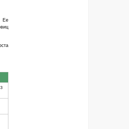
. Ее
овиц
оста
-3