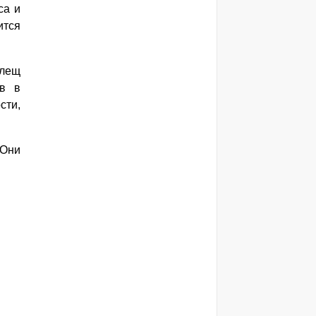
са и
ится
Клещ
ев в
сти,
 Они