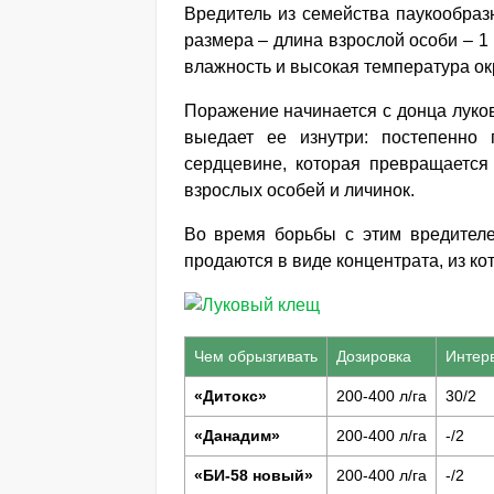
Вредитель из семейства паукообразн
размера – длина взрослой особи – 
влажность и высокая температура ок
Поражение начинается с донца луко
выедает ее изнутри: постепенно 
сердцевине, которая превращается 
взрослых особей и личинок.
Во время борьбы с этим вредител
продаются в виде концентрата, из ко
Чем обрызгивать
Дозировка
Интерв
«Дитокс»
200-400 л/га
30/2
«Данадим»
200-400 л/га
-/2
«БИ-58 новый»
200-400 л/га
-/2