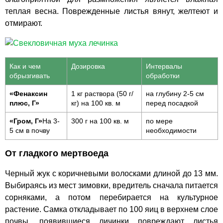
теплая весна. Поврежденные листья вянут, желтеют и
отмирают.
Как и чем
Дозировка
Интервалы
обрызгивать
обработки
«Фенаксин
1 кг раствора (50 г/
на глубину 2-5 см
плюс, Г»
кг) на 100 кв. м
перед посадкой
«Гром, Г»
На 3-
300 г на 100 кв. м
по мере
5 см в почву
необходимости
От гладкого мертвоеда
Черный жук с коричневыми волосками длиной до 13 мм.
Выбираясь из мест зимовки, вредитель сначала питается
сорняками, а потом перебирается на культурное
растение. Самка откладывает по 100 яиц в верхнем слое
почвы, появившиеся личинки повреждают листья