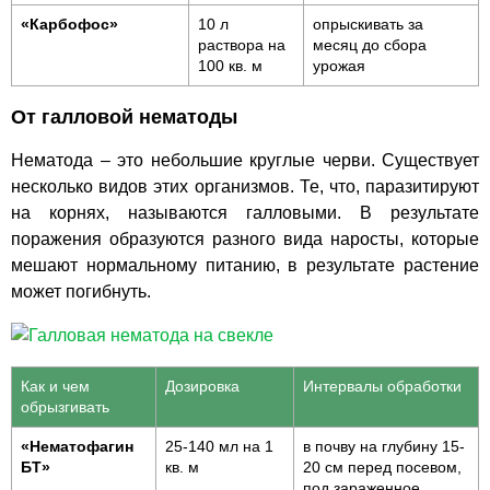
«Карбофос»
10 л
опрыскивать за
раствора на
месяц до сбора
100 кв. м
урожая
От галловой нематоды
Нематода – это небольшие круглые черви. Существует
несколько видов этих организмов. Те, что, паразитируют
на корнях, называются галловыми. В результате
поражения образуются разного вида наросты, которые
мешают нормальному питанию, в результате растение
может погибнуть.
Как и чем
Дозировка
Интервалы обработки
обрызгивать
«Нематофагин
25-140 мл на 1
в почву на глубину 15-
БТ»
кв. м
20 см перед посевом,
под зараженное