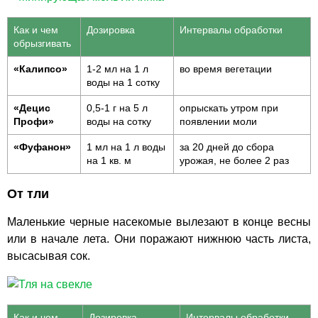
Как и чем
Дозировка
Интервалы обработки
обрызгивать
«Калипсо»
1-2 мл на 1 л
во время вегетации
воды на 1 сотку
«Децис
0,5-1 г на 5 л
опрыскать утром при
Профи»
воды на сотку
появлении моли
«Фуфанон»
1 мл на 1 л воды
за 20 дней до сбора
на 1 кв. м
урожая, не более 2 раз
От тли
Маленькие черные насекомые вылезают в конце весны
или в начале лета. Они поражают нижнюю часть листа,
высасывая сок.
Как и чем
Дозировка
Интервалы обработки