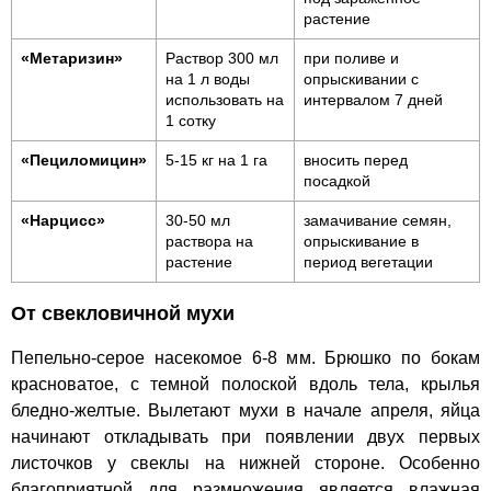
растение
«Метаризин»
Раствор 300 мл
при поливе и
на 1 л воды
опрыскивании с
использовать на
интервалом 7 дней
1 сотку
«Пециломицин»
5-15 кг на 1 га
вносить перед
посадкой
«Нарцисс»
30-50 мл
замачивание семян,
раствора на
опрыскивание в
растение
период вегетации
От свекловичной мухи
Пепельно-серое насекомое 6-8 мм. Брюшко по бокам
красноватое, с темной полоской вдоль тела, крылья
бледно-желтые. Вылетают мухи в начале апреля, яйца
начинают откладывать при появлении двух первых
листочков у свеклы на нижней стороне. Особенно
благоприятной для размножения является влажная