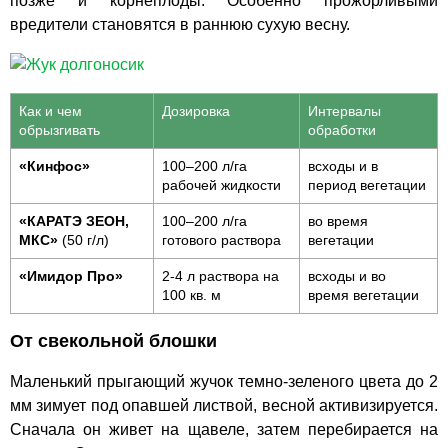
позже и корнеплоды. Особенно прожорливыми
вредители становятся в раннюю сухую весну.
Как и чем
Дозировка
Интервалы
обрызгивать
обработки
«Кинфос»
100–200 л/га
всходы и в
рабочей жидкости
период вегетации
«КАРАТЭ ЗЕОН,
100–200 л/га
во время
МКС»
(50 г/л)
готового раствора
вегетации
«Имидор Про»
2-4 л раствора на
всходы и во
100 кв. м
время вегетации
От свекольной блошки
Маленький прыгающий жучок темно-зеленого цвета до 2
мм зимует под опавшей листвой, весной активизируется.
Сначала он живет на щавеле, затем перебирается на