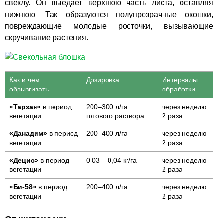
свеклу. Он выедает верхнюю часть листа, оставляя
нижнюю. Так образуются полупрозрачные окошки,
повреждающие молодые росточки, вызывающие
скручивание растения.
Как и чем
Дозировка
Интервалы
обрызгивать
обработки
«Тарзан»
в период
200–300 л/га
через неделю
вегетации
готового раствора
2 раза
«Данадим»
в период
200–400 л/га
через неделю
вегетации
2 раза
«Децис»
в период
0,03 – 0,04 кг/га
через неделю
вегетации
2 раза
«Би-58»
в период
200–400 л/га
через неделю
вегетации
2 раза