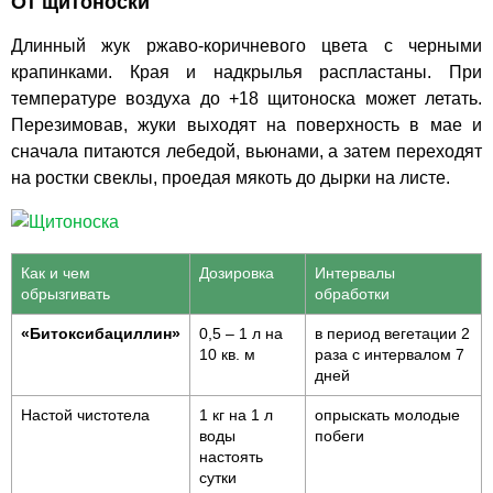
От щитоноски
Длинный жук ржаво-коричневого цвета с черными
крапинками. Края и надкрылья распластаны. При
температуре воздуха до +18 щитоноска может летать.
Перезимовав, жуки выходят на поверхность в мае и
сначала питаются лебедой, вьюнами, а затем переходят
на ростки свеклы, проедая мякоть до дырки на листе.
Как и чем
Дозировка
Интервалы
обрызгивать
обработки
«Битоксибациллин»
0,5 – 1 л на
в период вегетации 2
10 кв. м
раза с интервалом 7
дней
Настой чистотела
1 кг на 1 л
опрыскать молодые
воды
побеги
настоять
сутки