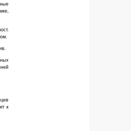
ьные
мке,
ост.
ом.
ив.
ьных
нней
нцев
ет к