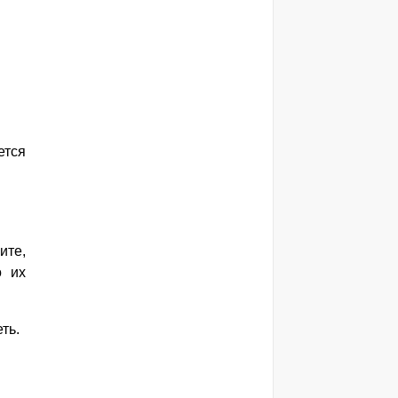
ется
ите,
о их
ть.