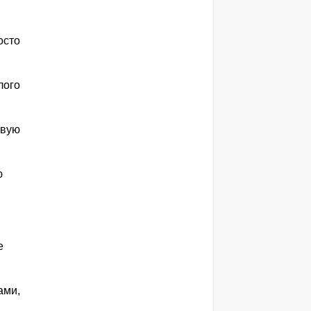
осто
лого
евую
ю
е
ами,