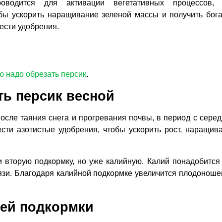
оводится для активации вегетативных процессов, 
бы ускорить наращивание зеленой массы и получить бог
ести удобрения.
ю надо обрезать персик
.
ть персик весной
осле таяния снега и прогревания почвы, в период с сере
сти азотистые удобрения, чтобы ускорить рост, наращив
и вторую подкормку, но уже калийную. Калий понадобится
язи. Благодаря калийной подкормке увеличится плодоноше
ней подкормки