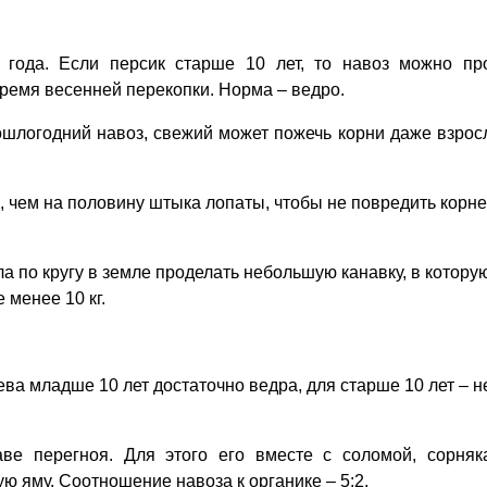
 года. Если персик старше 10 лет, то навоз можно пр
время весенней перекопки. Норма – ведро.
шлогодний навоз, свежий может пожечь корни даже взрос
е, чем на половину штыка лопаты, чтобы не повредить корн
ла по кругу в земле проделать небольшую канавку, в котору
 менее 10 кг.
ва младше 10 лет достаточно ведра, для старше 10 лет – н
ве перегноя. Для этого его вместе с соломой, сорняк
ю яму. Соотношение навоза к органике – 5:2.