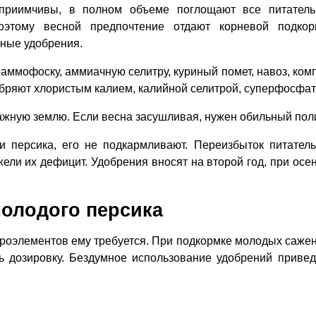
сприимчивы, в полном объеме поглощают все питател
оэтому весной предпочтение отдают корневой подкор
ьные удобрения.
аммофоску, аммиачную селитру, куриный помет, навоз, комп
обряют хлористым калием, калийной селитрой, суперфосфат
ажную землю. Если весна засушливая, нужен обильный пол
и персика, его не подкармливают. Переизбыток питател
ели их дефицит. Удобрения вносят на второй год, при осе
олодого персика
роэлементов ему требуется. При подкормке молодых саже
 дозировку. Бездумное использование удобрений привед