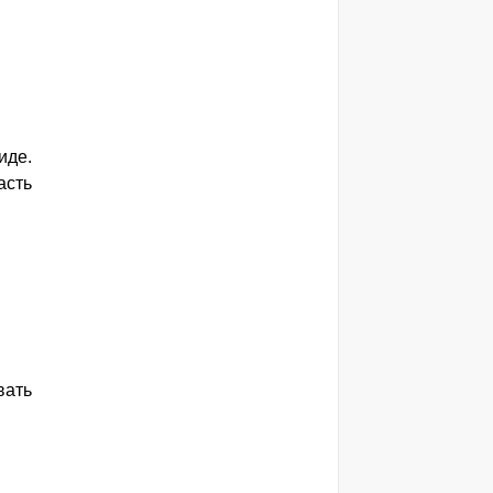
иде.
асть
вать