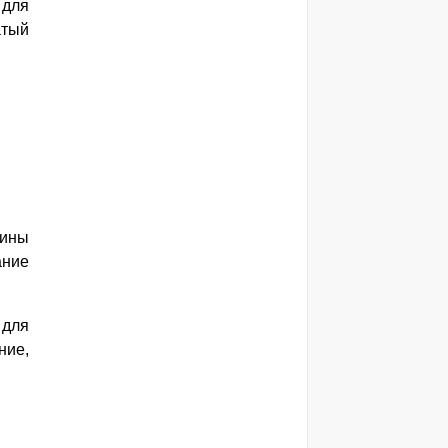
для
атый
дины
ание
 для
ние,